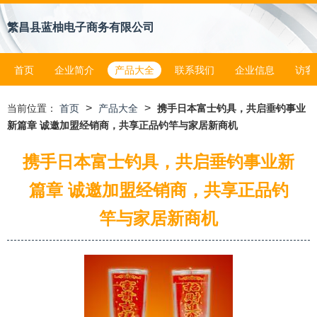
繁昌县蓝柚电子商务有限公司
首页
企业简介
产品大全
联系我们
企业信息
访客
>
>
当前位置：
首页
产品大全
携手日本富士钓具，共启垂钓事业
新篇章 诚邀加盟经销商，共享正品钓竿与家居新商机
携手日本富士钓具，共启垂钓事业新
篇章 诚邀加盟经销商，共享正品钓
竿与家居新商机