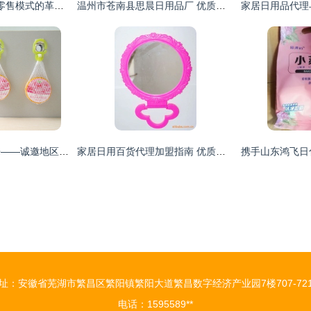
F2C+O2O+会员制 零售模式的革新与家居行业的未来实践
温州市苍南县思晨日用品厂 优质箱包袋家居用品供应商与代理销售首选
携手芳派，共创未来——诚邀地区代理商共拓家居防蛀防霉市场
家居日用百货代理加盟指南 优质货源、价格策略与经营之道
址：安徽省芜湖市繁昌区繁阳镇繁阳大道繁昌数字经济产业园7楼707-72
电话：1595589**