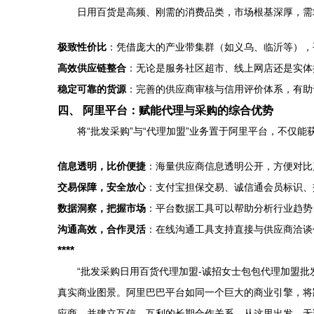
日用百货是高频、刚需的消费品类，市场根基深厚，需
极致性价比
：凭借庞大的产业带集群（如义乌、临沂等），
高效供应链整合
：无论是服务社区超市、线上网店还是实体
稳定可靠的货源
：完善的供应商审核与信用评价体系，有助
四、 阿里平台：赋能代理与采购的综合优势
将“批发采购”与“代理加盟”业务置于阿里平台，不仅
信息透明，比价便捷
：海量供应商信息透明公开，方便对比
交易保障，安全放心
：支付宝担保交易、诚信通会员标识、
数据洞察，把握市场
：平台数据工具可以帮助分析行业趋势
沟通高效，合作灵活
：在线沟通工具支持直接与供应商洽谈
****
“批发采购日用百货代理加盟-诚招女士包包代理加盟
真实商业图景。阿里巴巴平台如同一个巨大的商业引擎，将
应商，并建立互信、互利的长期合作关系。从这里出发，无