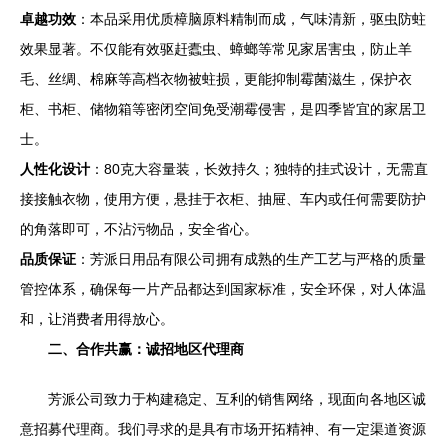
卓越功效
：本品采用优质樟脑原料精制而成，气味清新，驱虫防蛀
效果显著。不仅能有效驱赶蠹虫、蟑螂等常见家居害虫，防止羊
毛、丝绸、棉麻等高档衣物被蛀损，更能抑制霉菌滋生，保护衣
柜、书柜、储物箱等密闭空间免受潮霉侵害，是四季皆宜的家居卫
士。
人性化设计
：80克大容量装，长效持久；独特的挂式设计，无需直
接接触衣物，使用方便，悬挂于衣柜、抽屉、车内或任何需要防护
的角落即可，不沾污物品，安全省心。
品质保证
：芳派日用品有限公司拥有成熟的生产工艺与严格的质量
管控体系，确保每一片产品都达到国家标准，安全环保，对人体温
和，让消费者用得放心。
二、合作共赢：诚招地区代理商
芳派公司致力于构建稳定、互利的销售网络，现面向各地区诚
意招募代理商。我们寻求的是具有市场开拓精神、有一定渠道资源