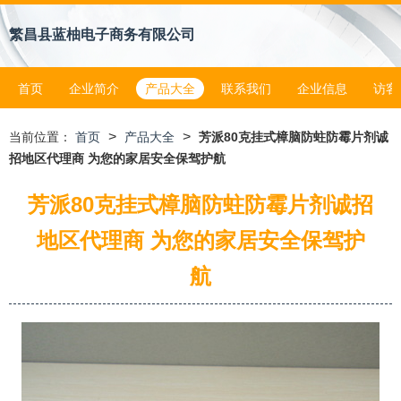
繁昌县蓝柚电子商务有限公司
首页
企业简介
产品大全
联系我们
企业信息
访客
>
>
当前位置：
首页
产品大全
芳派80克挂式樟脑防蛀防霉片剂诚
招地区代理商 为您的家居安全保驾护航
芳派80克挂式樟脑防蛀防霉片剂诚招
地区代理商 为您的家居安全保驾护
航